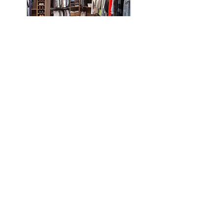
Drevo - Wood Solutions, Lda.
E.N. 103-1, Travessa Dr. Francisco Sá Carneiro, Pav. 7
Fração F,
Esposende
Tel. (+351)
253 961 119
Tel. (+351)
910 778 999
Email.
info@drevo.pt
© Drevo, Lda 2019. Todos os Direitos